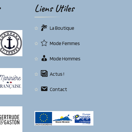
Liens Utiles
La Boutique
Mode Femmes
Mode Hommes
Actus !
Contact